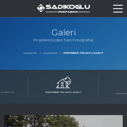
Galeri
Projelerimizden Tüm Fotoğraflar
ANASAYFA
GALERILER
PREFABRIK TEK KATLI KONUT
 KABINLERI
PREFABRIK TEK KATLI KONUT
PREFABRI