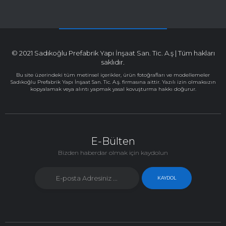
© 2021 Sadıkoğlu Prefabrik Yapı İnşaat San. Tic. A.ş | Tüm hakları
saklıdır.
Bu site üzerindeki tüm metinsel içerikler, ürün fotoğrafları ve modellemeler
Sadıkoğlu Prefabrik Yapı İnşaat San. Tic. A.ş. firmasına aittir. Yazılı izin olmaksızın
kopyalamak veya alıntı yapmak yasal kovuşturma hakkı doğurur.
E-Bülten
Bizden haberdar olmak için kaydolun
KAYDOL