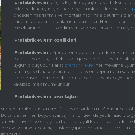
prefabrik evler
, birçok kişinin duyduğu fakat hakkında det
evler hakkında yanlış bilinen birçok nokta bulunmaktadır.
p
önceden hazırlanmış ve montaja hazır hale getirilmiş olan 
sunulan bu evler her anlamda avantajlıdır. Hem maddi anl
birçok kişinin ilgi gösterdiği yeni ve popüler yapılanma şekli
Prefabrik evlerin özellikleri
Prefabrik evler
diğer beton evlerden son derece farklıdır.
olan bu evler birçok farklı özelliğe sahiptir. Bu evler hakkı
uygun olduğudur. Fakat
prefabrik evler
her mevsime uyum s
oranla çok daha dayanıklı olan bu evler, depremden ya da 
Hem güvenli hem de ekonomik olan bu ev tipi sayesinde i
kavuşabilmek mümkündür.
Prefabrik evlerin avantajları
ısa sürede kurulması insanlarda “bu evler sağlam mı?” düşüncesi ol
r. Bu tarz evlerin en büyük avantajı hızlı bir şekilde yapılmasıdır.
bu evler sayesinde en uygun fiyatlara hayali kurulan ev modelin
da çevreye zarar verecek hiçbir işlem yapılmamaktadır. Bu ve bunun
layacaktır.