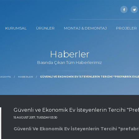
KURUMSAL
ÜRÜNLER
MONTAJ & DEMONTAJ
PROJELER
Haberler
Basında Çıkan Tüm Haberlerimiz
ASAYFA
HABERLER
GÜVENLI VE EKONOMIK EV İSTEYENLERIN TERCIHI "PREFABRIK EVL
Güvenli ve Ekonomik Ev İsteyenlerin Tercihi "Pref
15 AUGUST 2017, TUESDAY 03:30
Güvenli Ve Ekonomik Ev İsteyenlerin Tercihi "prefabri