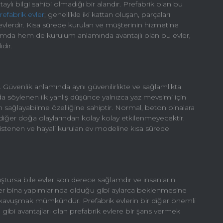
aylı bilgi sahibi olmadığı bir alandır. Prefabrik olan bu
refabrik evler
; genellikle iki kattan oluşan, parçaları
evlerdir. Kısa sürede kurulan ve müşterinin hizmetine
amda hem de kurulum anlamında avantajlı olan bu evler,
dir.
 Güvenlik anlamında aynı güvenilirlikte ve sağlamlıkta
nda söylenen ilk yanlış düşünce yalnızca yaz mevsimi için
ağlayabilme özelliğine sahiptir. Normal, beton binalara
diğer doğa olaylarından kolay kolay etkilenmeyecektir.
stenen ve hayali kurulan ev modeline kısa sürede
uştursa bile evler son derece sağlamdır ve insanların
 Diğer bina yapımlarında olduğu gibi aylarca beklenmesine
e kavuşmak mümkündür. Prefabrik evlerin bir diğer önemli
 gibi avantajları olan prefabrik evlere bir şans vermek