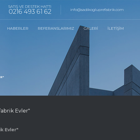
SATIŞ VE DESTEK HATTI
info@sadikogluprefabrik.com
0216 493 61 62
HABERLER
REFERANSLARIMIZ
GALERI
İLETIŞIM
ER"
abrik Evler"
k Evler"