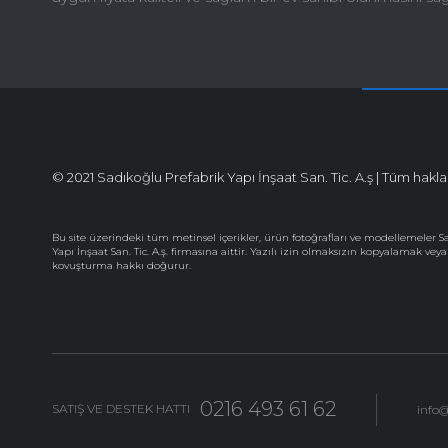
© 2021 Sadıkoğlu Prefabrik Yapı İnşaat San. Tic. A.ş | Tüm hakları
Bu site üzerindeki tüm metinsel içerikler, ürün fotoğrafları ve modellemeler S
Yapı İnşaat San. Tic. A.ş. firmasına aittir. Yazılı izin olmaksızın kopyalamak vey
kovuşturma hakkı doğurur.
0216 493 61 62
SATIŞ VE DESTEK HATTI
info