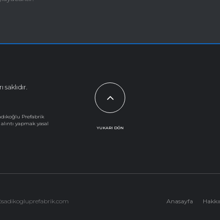
 saklıdır.
adıkoğlu Prefabrik
a alıntı yapmak yasal
YUKARI DÖN
@sadikogluprefabrik.com
Anasayfa
Hakkı