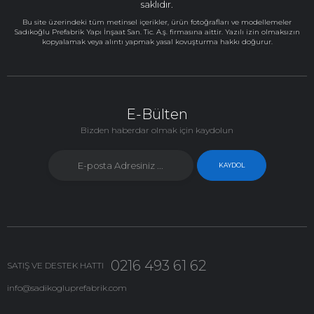
saklıdır.
Bu site üzerindeki tüm metinsel içerikler, ürün fotoğrafları ve modellemeler
Sadıkoğlu Prefabrik Yapı İnşaat San. Tic. A.ş. firmasına aittir. Yazılı izin olmaksızın
kopyalamak veya alıntı yapmak yasal kovuşturma hakkı doğurur.
E-Bülten
Bizden haberdar olmak için kaydolun
KAYDOL
0216 493 61 62
SATIŞ VE DESTEK HATTI
info@sadikogluprefabrik.com